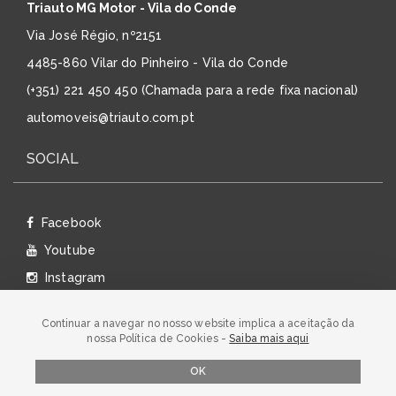
Triauto MG Motor - Vila do Conde
Via José Régio, nº2151
4485-860 Vilar do Pinheiro - Vila do Conde
(+351) 221 450 450 (Chamada para a rede fixa nacional)
automoveis@triauto.com.pt
SOCIAL
Facebook
Youtube
Instagram
Linkedin
Continuar a navegar no nosso website implica a aceitação da
Twitter
nossa Política de Cookies -
Saiba mais aqui
OK
© 2026 TRIAUTO - TODOS OS DIREITOS RESERVADOS