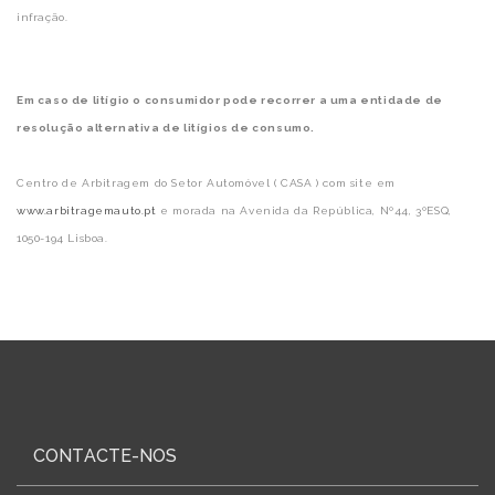
infração.
Em caso de litígio o consumidor pode recorrer a
uma entidade de
resolução alternativa de litígios de consumo.
Centro de Arbitragem do Setor Automóvel ( CASA ) com site em
www.arbitragemauto.pt
e morada na Avenida da República, Nº44, 3ºESQ,
1050-194 Lisboa.
CONTACTE-NOS