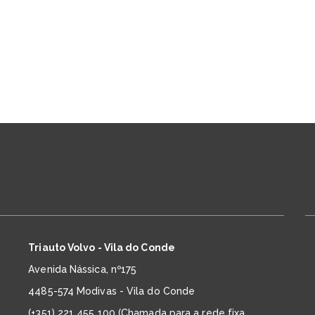
Triauto Volvo - Vila do Conde
Avenida Nássica, nº175
4485-574 Modivas - Vila do Conde
(+351) 221 455 100 (Chamada para a rede fixa