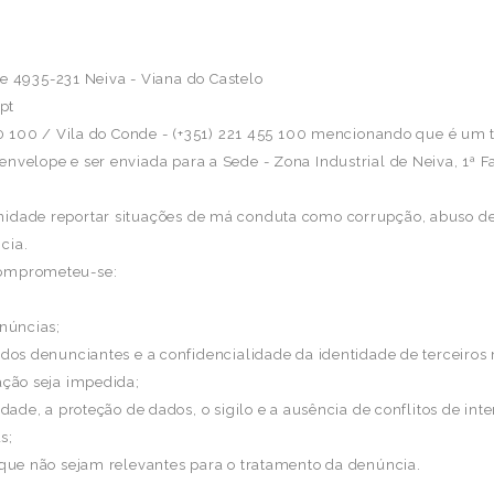
ase 4935-231 Neiva - Viana do Castelo
pt
 350 100 / Vila do Conde - (+351) 221 455 100 mencionando que é 
nvelope e ser enviada para a Sede - Zona Industrial de Neiva, 1ª F
idade reportar situações de má conduta como corrupção, abuso de 
cia.
comprometeu-se:
enúncias;
 dos denunciantes e a confidencialidade da identidade de terceiro
ação seja impedida;
dade, a proteção de dados, o sigilo e a ausência de conflitos de in
s;
 que não sejam relevantes para o tratamento da denúncia.