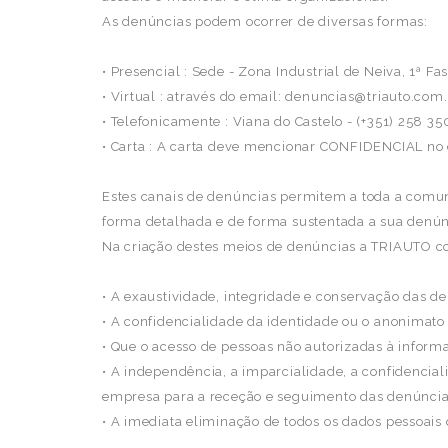
As denúncias podem ocorrer de diversas formas:
• Presencial : Sede - Zona Industrial de Neiva, 1ª F
• Virtual : através do email: denuncias@triauto.com.
• Telefonicamente : Viana do Castelo - (+351) 258
• Carta : A carta deve mencionar CONFIDENCIAL no e
Estes canais de denúncias permitem a toda a comun
forma detalhada e de forma sustentada a sua denún
Na criação destes meios de denúncias a TRIAUTO 
• A exaustividade, integridade e conservação das d
• A confidencialidade da identidade ou o anonimato
• Que o acesso de pessoas não autorizadas à inform
• A independência, a imparcialidade, a confidenciali
empresa para a receção e seguimento das denúncia
• A imediata eliminação de todos os dados pessoais