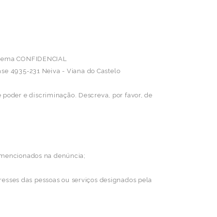
um tema CONFIDENCIAL
ase 4935-231 Neiva - Viana do Castelo
poder e discriminação. Descreva, por favor, de
s mencionados na denúncia;
teresses das pessoas ou serviços designados pela