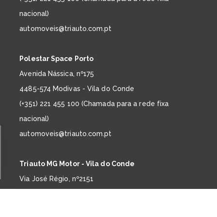
nacional)
automoveis@triauto.com.pt
Polestar Space Porto
Avenida Nássica, nº175
4485-574 Modivas - Vila do Conde
(+351) 221 455 100 (Chamada para a rede fixa
nacional)
automoveis@triauto.com.pt
Triauto MG Motor - Vila do Conde
Via José Régio, nº2151
4485-860 Vilar do Pinheiro - Vila do Conde
(+351) 221 450 450 (Chamada para a rede fixa