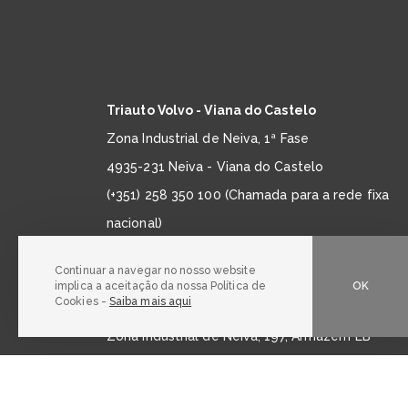
Triauto Volvo - Viana do Castelo
Zona Industrial de Neiva, 1ª Fase
4935-231 Neiva - Viana do Castelo
(+351) 258 350 100 (Chamada para a rede fixa
nacional)
automoveis@triauto.com.pt
Continuar a navegar no nosso website
implica a aceitação da nossa Política de
OK
Cookies -
Saiba mais aqui
Triauto MG Motor - Viana do Castelo
Zona Industrial de Neiva, 197, Armazém EB
4935-231 Neiva - Viana do Castelo
(+351) 258 350 100 (Chamada para a rede fixa